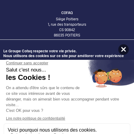
COFAQ
Siège Poitiers
1, rue des transporteurs
CS 90842
86035 POITIERS
Le Groupe Cofaq respecte votre vie privée.
Bureaux Lyon
Nous utilisons des cookies sur ce site pour améliorer votre expérience
58 Avenue Leclerc
utilisateur.
69007 LYON
En cliquant sur le bouton Accepter, vous acceptez que nous le fassions.
ADHÉRER AU GROUPE COFAQ
Nécessaires
DEVENIR FOURNISSEUR
Statistiques
DÉCOUVRIR NOS OFFRES
Préférences
Marketing
DÉCOUVREZ NOS IMPLANTATIONS
Autoriser la sélection
Accepter tous les cookies