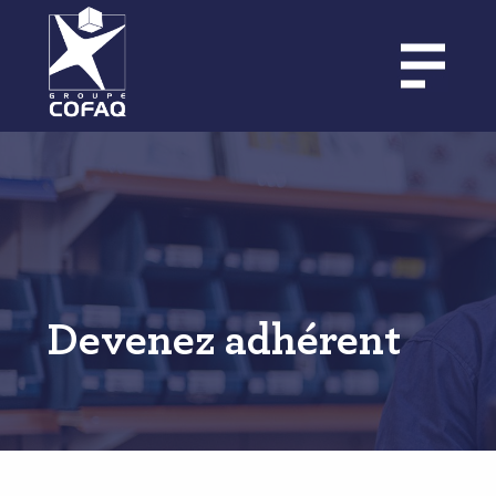
Aller
au
contenu
principal
Devenez adhérent