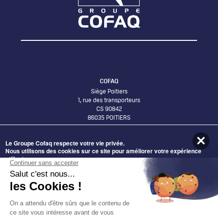
COFAQ
Siège Poitiers
1, rue des transporteurs
CS 90842
86035 POITIERS
Le Groupe Cofaq respecte votre vie privée.
Bureaux Lyon
Nous utilisons des cookies sur ce site pour améliorer votre expérience
58 Avenue Leclerc
utilisateur.
69007 LYON
En cliquant sur le bouton Accepter, vous acceptez que nous le fassions.
ADHÉRER AU GROUPE COFAQ
Nécessaires
DEVENIR FOURNISSEUR
Statistiques
DÉCOUVRIR NOS OFFRES
Préférences
Marketing