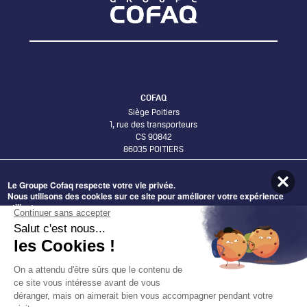
COFAQ
Siège Poitiers
1, rue des transporteurs
CS 90842
86035 POITIERS
Le Groupe Cofaq respecte votre vie privée.
Bureaux Lyon
Nous utilisons des cookies sur ce site pour améliorer votre expérience
58 Avenue Leclerc
utilisateur.
69007 LYON
En cliquant sur le bouton Accepter, vous acceptez que nous le fassions.
ADHÉRER AU GROUPE COFAQ
Nécessaires
DEVENIR FOURNISSEUR
Statistiques
DÉCOUVRIR NOS OFFRES
Préférences
Marketing
DÉCOUVREZ NOS IMPLANTATIONS