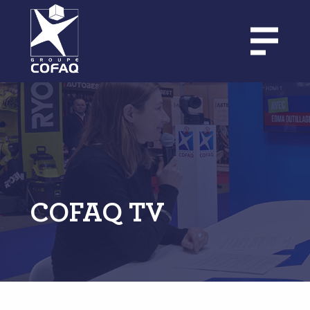
Aller
au
contenu
principal
COFAQ TV