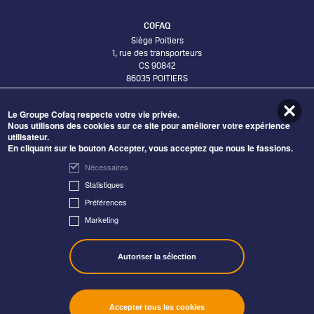
COFAQ
Siège Poitiers
1, rue des transporteurs
CS 90842
86035 POITIERS
Le Groupe Cofaq respecte votre vie privée.
Bureaux Lyon
Nous utilisons des cookies sur ce site pour améliorer votre expérience
58 Avenue Leclerc
utilisateur.
69007 LYON
En cliquant sur le bouton Accepter, vous acceptez que nous le fassions.
ADHÉRER AU GROUPE COFAQ
Nécessaires
DEVENIR FOURNISSEUR
Statistiques
DÉCOUVRIR NOS OFFRES
Préférences
Marketing
DÉCOUVREZ NOS IMPLANTATIONS
Autoriser la sélection
Accepter tous les cookies