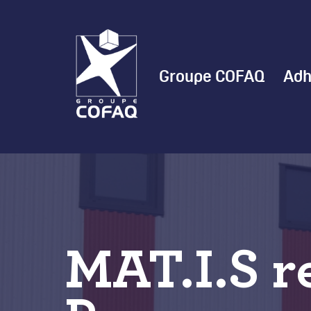
Aller
au
contenu
principal
Groupe COFAQ
Adh
MAT.I.S r