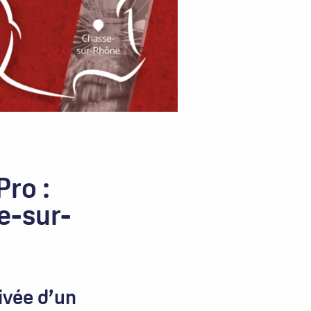
Pro :
se-sur-
ivée d’un