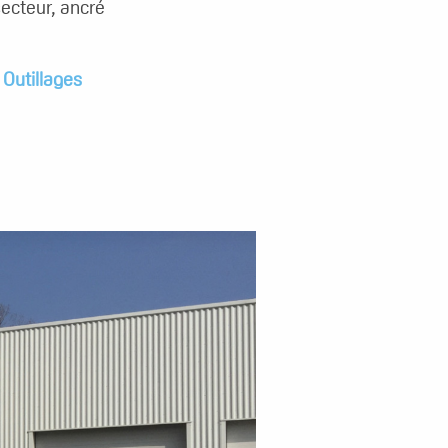
secteur, ancré
t Outillages