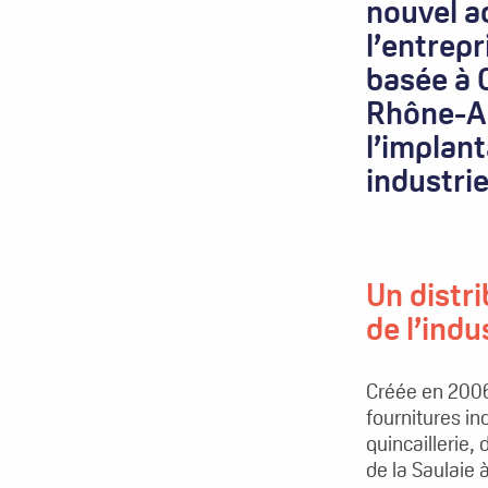
nouvel a
l’entrepr
basée à 
Rhône-Al
l’implant
industri
Un distr
de l’indu
Créée en 2006
fournitures i
quincaillerie,
de la Saulaie