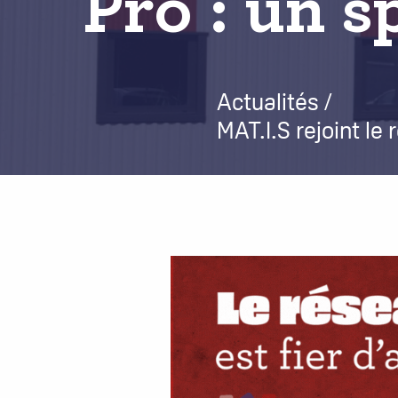
Pro : un sp
Actualités
Fil
d'Ariane
MAT.I.S rejoint le