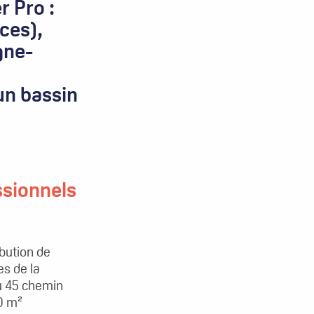
r Pro :
ices),
gne-
un bassin
ssionnels
ibution de
es de la
au 45 chemin
0 m²