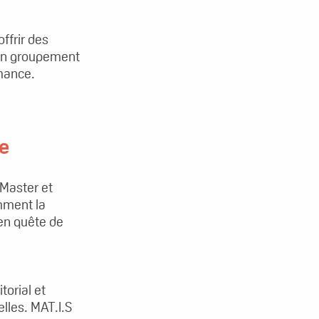
ffrir des
’un groupement
mance.
ue
 Master et
mment la
 en quête de
orial et
elles. MAT.I.S