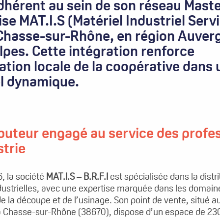
dhérent au sein de son réseau Maste
ise MAT.I.S (Matériel Industriel Serv
Chasse-sur-Rhône, en région Auver
pes. Cette intégration renforce
ation locale de la coopérative dans 
el dynamique.
ibuteur engagé au service des profe
strie
, la société
MAT.I.S – B.R.F.I
est spécialisée dans la distr
ndustrielles, avec une expertise marquée dans les domain
 de la découpe et de l’usinage. Son point de vente, situé 
 à Chasse-sur-Rhône (38670), dispose d’un espace de 23