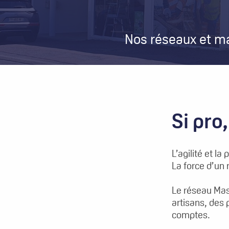
Nos réseaux et m
Fil
d'Ariane
Si pro,
L’agilité et l
La force d’un 
Le réseau Mast
artisans, des 
comptes.