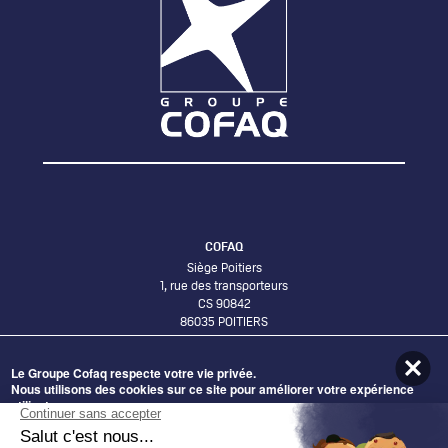
COFAQ
Siège Poitiers
1, rue des transporteurs
CS 90842
86035 POITIERS
Le Groupe Cofaq respecte votre vie privée.
Bureaux Lyon
Nous utilisons des cookies sur ce site pour améliorer votre expérience
58 Avenue Leclerc
utilisateur.
69007 LYON
En cliquant sur le bouton Accepter, vous acceptez que nous le fassions.
ADHÉRER AU GROUPE COFAQ
Nécessaires