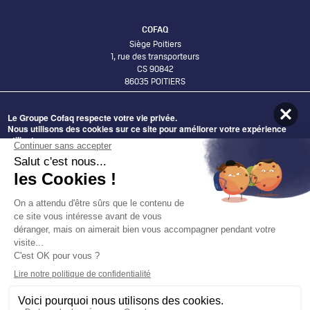
COFAQ
Siège Poitiers
1, rue des transporteurs
CS 90842
86035 POITIERS
Le Groupe Cofaq respecte votre vie privée.
Bureaux Lyon
Nous utilisons des cookies sur ce site pour améliorer votre expérience
58 Avenue Leclerc
utilisateur.
69007 LYON
En cliquant sur le bouton Accepter, vous acceptez que nous le fassions.
ADHÉRER AU GROUPE COFAQ
Nécessaires
DEVENIR FOURNISSEUR
Statistiques
DÉCOUVRIR NOS OFFRES
Préférences
Marketing
DÉCOUVREZ NOS IMPLANTATIONS
Autoriser la sélection
Accepter tous les cookies